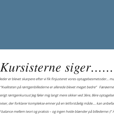
Gode råd
for hvordan forbygger klinikken selv
dårlig røntgenbillede kvalitet
Kursisterne siger……
leder er blevet skarpere efter vi fik finjusteret vores optagelsesmetoder… 
“Kvaliteten på røntgenbillederne er allerede blevet meget bedre” Færøerne
rigt røntgenkursus! Jeg føler mig langt mere sikker ved 3ère, 8ère optagels
viser, der forklarer komplekse emner på en letforståelig måde…. kan anbef
 balance mellem teori og praksis – og ingen hvide blænder på billederne:-)” 