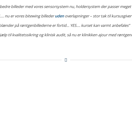
 bedre billeder med vores sensorsystem nu, holdersystem der passer meget
. nu er vores bitewing billeder
uden
overlapninger – stor tak til kursusgive
blænder på røntgenbillederne er fortid… YES…. kurset kan varmt anbefales” 
ælp til kvalitetssikring og klinisk audit, så nu er klinikken ajour med rønt
Panoramakursus
Varighed 1,5 time