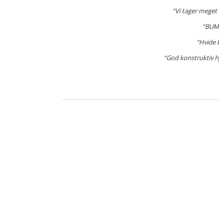
“Vi tager meget
“BUM…
“Hvide 
“God konstruktiv hj
Kom let i mål med
kvalitetssikring og audit