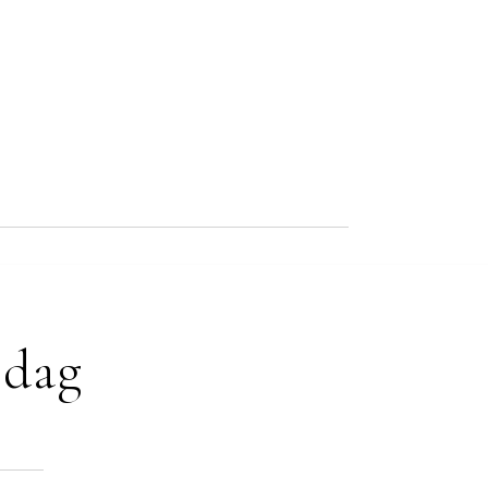
bedste billeder
Afkodning af hyppige optagelsesfejl
– Lær at spotte og
rette de mest almindelige fejl
Korrigering af positioneringsfejl
– Bliv ekspert i
justering for optimale resultater
 dag