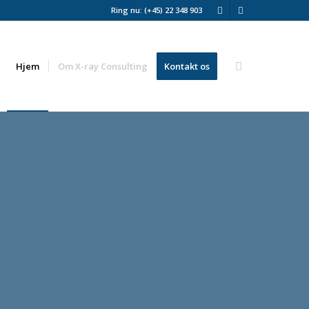
Ring nu: (+45) 22 348 903
Hjem
Om X-ray Consulting
Kontakt os