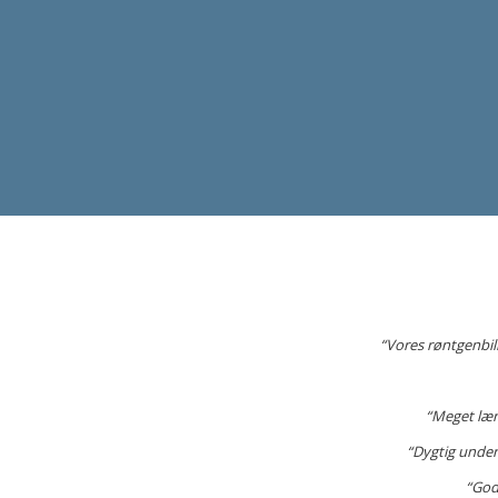
receptorholdere med præcise
centreringsguidelines
“Vores røntgenbil
“Meget lære
“Dygtig under
“God