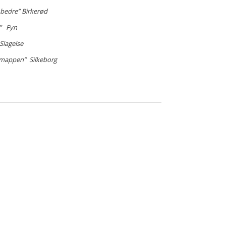
 bedre” Birkerød
r” Fyn
Slagelse
genmappen” Silkeborg
Panoramakursus
Teoretisk oplæg og øvelser
på
klinikkens
panoramarøntgenapparat