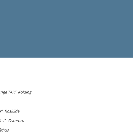
mange TAK” Kolding
er” Roskilde
ales” Østerbro
Århus